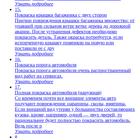
Узнать подробнее
15.
Покраска крышки багажника с двух сторон
Причин повреждения крышки багажника множество: от
упавшей при сильном ветре ветке дерева до дорожной
аварии. После устранения дефектов необходимо
покрасить деталь. Также окраска потребуется, если
испорченную крышку поменяли на новую или
поставили ее с дру
Узнать подробнее
16.
Покраска порога автомобиля
Покраска порога автомобиля очень распространенный
вид работ на сервисах.
Узнать подробнее
17.
Полная покраска автомобиля (наружная)
Со временем почти все внешние элементы авто
получают повреждения: царапины, сколы, вмятины.
Если внешний вид утерян у большинства составляющих
кузова, кроме, например, одной — двух дверей, то
рациональнее будет полностью покрасить автомобиль.
Ведь после р
Узнать подробнее
#.